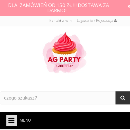
DLA ZAMÓWIEŃ OD 150 ZŁ !!! DOSTAWA ZA
DARMO!
Logowanie / Rejestracja
Kontakt z nami
MENU