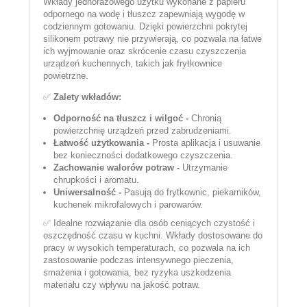
Wkłady jednorazowego użytku wykonane z papieru
odpornego na wodę i tłuszcz zapewniają wygodę w
codziennym gotowaniu. Dzięki powierzchni pokrytej
silikonem potrawy nie przywierają, co pozwala na łatwe
ich wyjmowanie oraz skrócenie czasu czyszczenia
urządzeń kuchennych, takich jak frytkownice
powietrzne.
✅
Zalety wkładów:
Odporność na tłuszcz i wilgoć -
Chronią
powierzchnię urządzeń przed zabrudzeniami.
Łatwość użytkowania -
Prosta aplikacja i usuwanie
bez konieczności dodatkowego czyszczenia.
Zachowanie walorów potraw -
Utrzymanie
chrupkości i aromatu.
Uniwersalność -
Pasują do frytkownic, piekarników,
kuchenek mikrofalowych i parowarów.
✅ Idealne rozwiązanie dla osób ceniących czystość i
oszczędność czasu w kuchni. Wkłady dostosowane do
pracy w wysokich temperaturach, co pozwala na ich
zastosowanie podczas intensywnego pieczenia,
smażenia i gotowania, bez ryzyka uszkodzenia
materiału czy wpływu na jakość potraw.