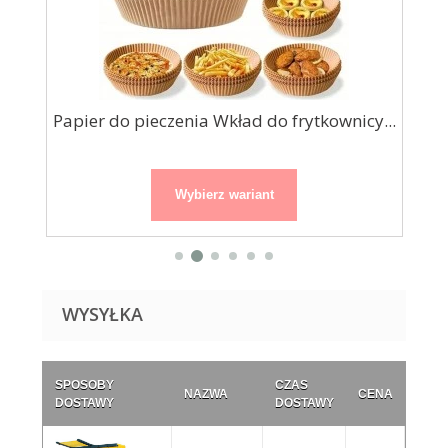
y...
Papier do pieczenia Wkład do frytkownicy...
Pap
Wybierz wariant
WYSYŁKA
SPOSOBY
CZAS
NAZWA
CENA
DOSTAWY
DOSTAWY