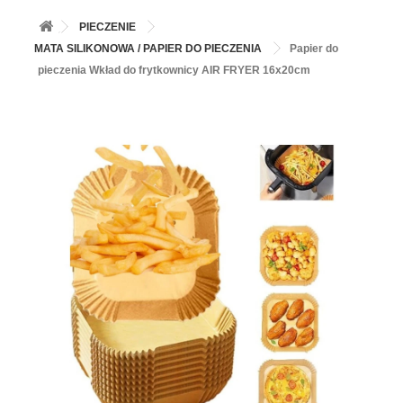
+
BALONY
PIECZENIE
+
PIECZENIE
MATA SILIKONOWA / PAPIER DO PIECZENIA
Papier do
pieczenia Wkład do frytkownicy AIR FRYER 16x20cm
+
BARWNIKI I DODATKI SPOŻYWCZE
+
SŁODKI STÓŁ PARTY
+
AKCESORIA IMPREZOWE
+
DEKORACJE
+
UROCZYSTOŚCI
+
PODKŁADY /PRZEKŁADKI/WSPORNIKI/BANKETÓWKI
+
KOLEKCJE
+
OKAZJE
+
BUTLA Z HELEM
ZAMSZ W SPRAYU