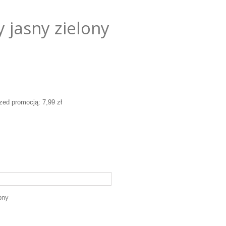
 jasny zielony
rzed promocją:
7,99 zł
pny