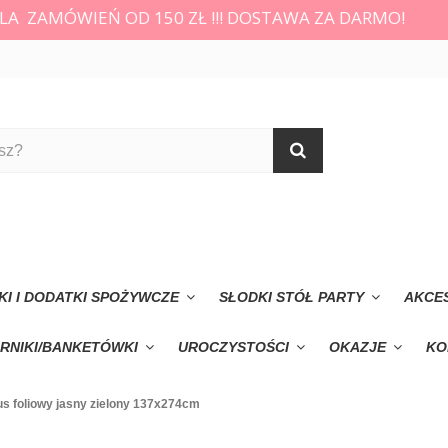
LA ZAMÓWIEŃ OD 150 ZŁ !!! DOSTAWA ZA DARMO!
KI I DODATKI SPOŻYWCZE
SŁODKI STÓŁ PARTY
AKCE
RNIKI/BANKETÓWKI
UROCZYSTOŚCI
OKAZJE
KO
s foliowy jasny zielony 137x274cm