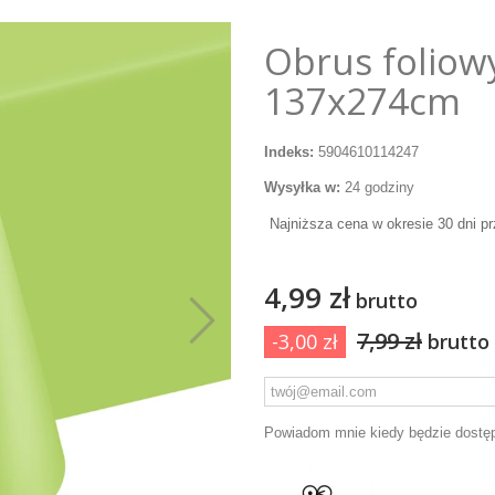
Obrus foliowy
137x274cm
Indeks:
5904610114247
Wysyłka w:
24 godziny
Najniższa cena w okresie 30 dni p
4,99 zł
brutto
7,99 zł
-3,00 zł
brutto
Powiadom mnie kiedy będzie dostę