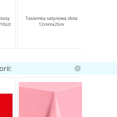
ssy
Tasiemka satynowa złota
Balony Cyfry 
szt
12mmx25m
10
rii:
>