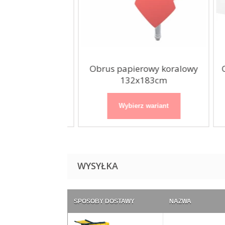
wy rose gold
Obrus papierowy koralowy
Ob
 137x274cm
132x183cm
 wariant
Wybierz wariant
WYSYŁKA
SPOSOBY DOSTAWY
NAZWA