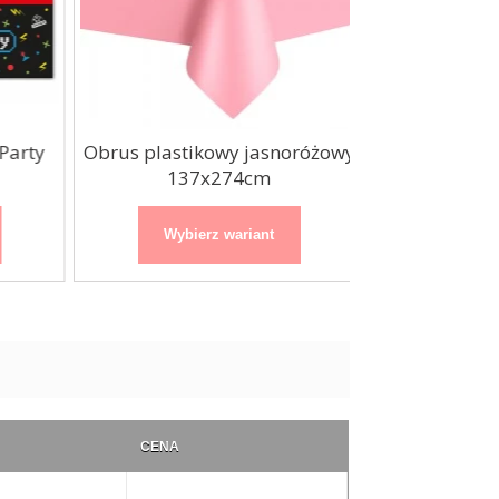
rty
Obrus plastikowy jasnoróżowy
Obrus foli
137x274cm
137x
Wybierz wariant
Wybierz
CENA