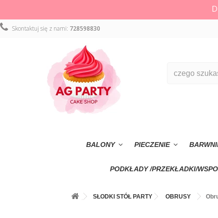
D
Skontaktuj się z nami:
728598830
BALONY
PIECZENIE
BARWNI
PODKŁADY /PRZEKŁADKI/WSPO
SŁODKI STÓŁ PARTY
OBRUSY
Obru