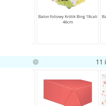
lne Psi Patrol
Balon foliowy Królik Bing 18cali
Balo
szt
46cm
11 
<