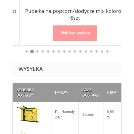
6szt
Pudełka na popcorn/słodycze mix kolorów
6szt
Wybierz wariant
WYSYŁKA
SPOSOBY
CZAS
NAZWA
CENA
DOSTAWY
DOSTAWY
Paczkomaty
9,99
1 dzień
24/7
zł