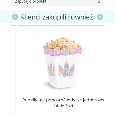
Zapytaj o produkt
Klienci zakupili również:
<
>
old
Pudełka na popcorn/słodycze Jednorożec
Tal
białe 3szt