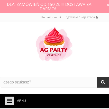
DLA ZAMÓWIEŃ OD 150 ZŁ !!! DOSTAWA ZA
DARMO!
Logowanie / Rejestracja
Kontakt z nami
MENU