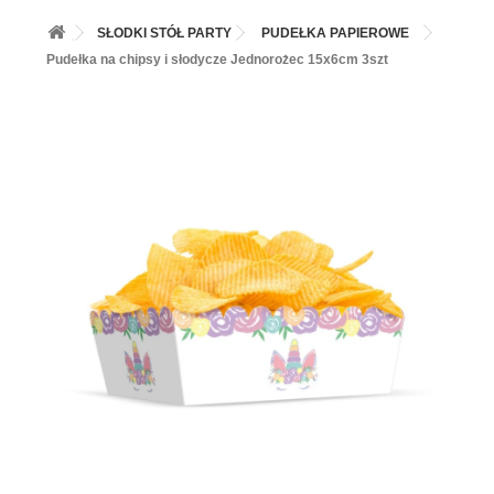
+
BALONY
SŁODKI STÓŁ PARTY
PUDEŁKA PAPIEROWE
+
PIECZENIE
Pudełka na chipsy i słodycze Jednorożec 15x6cm 3szt
+
BARWNIKI I DODATKI SPOŻYWCZE
+
SŁODKI STÓŁ PARTY
+
AKCESORIA IMPREZOWE
+
DEKORACJE
+
UROCZYSTOŚCI
+
PODKŁADY /PRZEKŁADKI/WSPORNIKI/BANKETÓWKI
+
KOLEKCJE
+
OKAZJE
+
BUTLA Z HELEM
ZAMSZ W SPRAYU