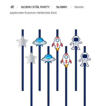
+
BALONY
SŁODKI STÓŁ PARTY
SŁOMKI
Słomki
+
PIECZENIE
papierowe Kosmos niebieskie 8szt
+
BARWNIKI I DODATKI SPOŻYWCZE
+
SŁODKI STÓŁ PARTY
+
AKCESORIA IMPREZOWE
+
DEKORACJE
+
UROCZYSTOŚCI
+
PODKŁADY /PRZEKŁADKI/WSPORNIKI/BANKETÓWKI
+
KOLEKCJE
+
OKAZJE
+
BUTLA Z HELEM
ZAMSZ W SPRAYU