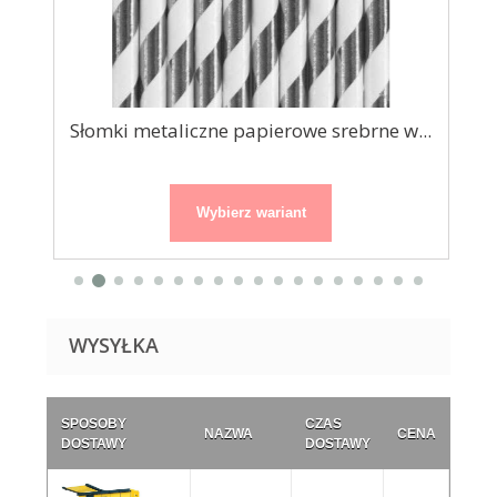
ote
Słomki metaliczne papierowe srebrne w...
Wybierz wariant
WYSYŁKA
SPOSOBY
CZAS
NAZWA
CENA
DOSTAWY
DOSTAWY