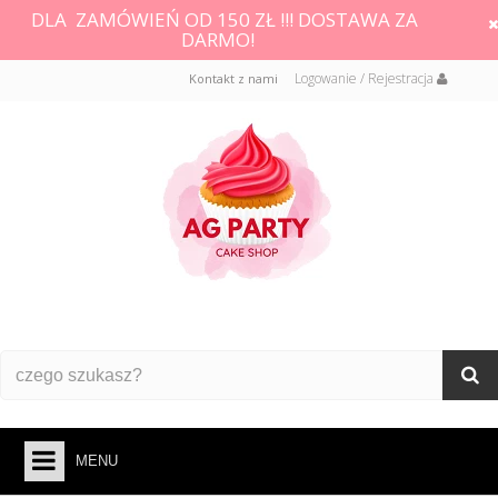
DLA ZAMÓWIEŃ OD 150 ZŁ !!! DOSTAWA ZA
DARMO!
Logowanie / Rejestracja
Kontakt z nami
MENU