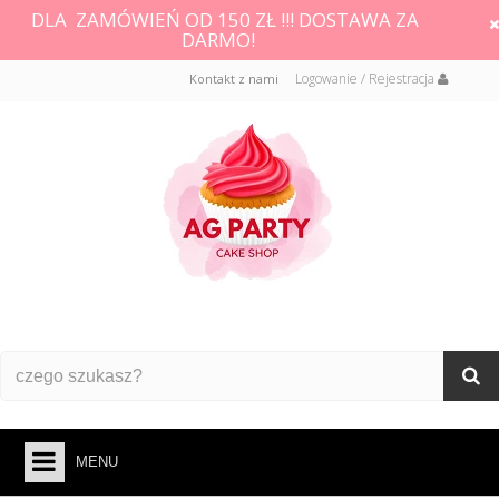
DLA ZAMÓWIEŃ OD 150 ZŁ !!! DOSTAWA ZA
DARMO!
Logowanie / Rejestracja
Kontakt z nami
MENU