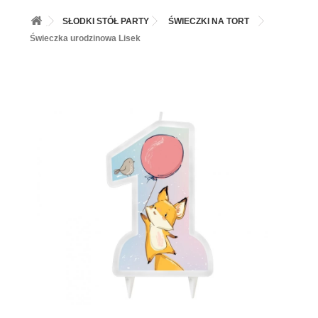
+
BALONY
SŁODKI STÓŁ PARTY
ŚWIECZKI NA TORT
+
PIECZENIE
Świeczka urodzinowa Lisek
+
BARWNIKI I DODATKI SPOŻYWCZE
+
SŁODKI STÓŁ PARTY
+
AKCESORIA IMPREZOWE
+
DEKORACJE
+
UROCZYSTOŚCI
+
PODKŁADY /PRZEKŁADKI/WSPORNIKI/BANKETÓWKI
+
KOLEKCJE
+
OKAZJE
+
BUTLA Z HELEM
ZAMSZ W SPRAYU