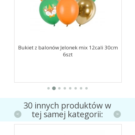
cm
Bukiet z balonów Jelonek mix 12cali 30cm
Dwu
6szt
30 innych produktów w
tej samej kategorii:
<
>