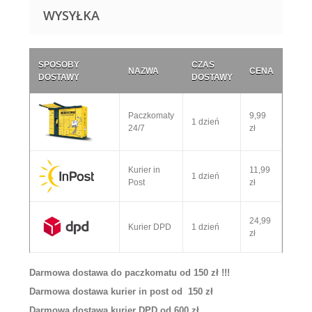
WYSYŁKA
SPOSOBY
CZAS
NAZWA
CENA
DOSTAWY
DOSTAWY
Paczkomaty
9,99
1 dzień
24/7
zł
Kurier in
11,99
1 dzień
Post
zł
24,99
Kurier DPD
1 dzień
zł
Darmowa dostawa do paczkomatu od 150 zł !!!
Darmowa dostawa kurier in post od 150 zł
Darmowa dostawa kurier DPD od 600 zł