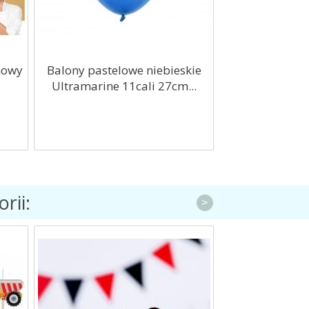
onowy
Balony pastelowe niebieskie
Balon foliowy c
Ultramarine 11cali 27cm...
26cal
rii:
>