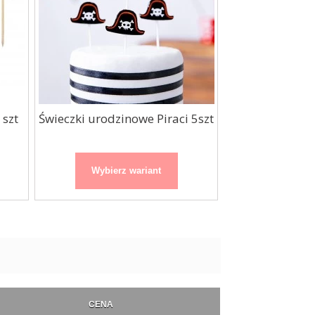
 szt
Świeczki urodzinowe Piraci 5szt
Świeczki pik
Wybierz wariant
Wybierz
CENA