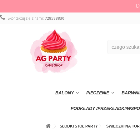
D
Skontaktuj się z nami:
728598830
BALONY
PIECZENIE
BARWNI
PODKŁADY /PRZEKŁADKI/WSPO
SŁODKI STÓŁ PARTY
ŚWIECZKI NA TOR