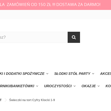
LA ZAMÓWIEŃ OD 150 ZŁ !!! DOSTAWA ZA DARMO!
KI I DODATKI SPOŻYWCZE
SŁODKI STÓŁ PARTY
AKCE
RNIKI/BANKETÓWKI
UROCZYSTOŚCI
OKAZJE
KO
T
Świeczki na tort Cyfry Klocki 1-9