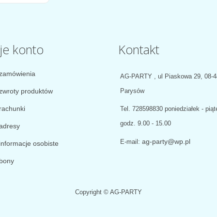
je konto
Kontakt
zamówienia
AG-PARTY , ul Piaskowa 29, 08-
zwroty produktów
Parysów
rachunki
Tel.
728598830 poniedziałek - piąt
godz. 9.00 - 15.00
adresy
ag-party@wp.pl
E-mail:
informacje osobiste
bony
Copyright © AG-PARTY