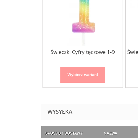
dzinowa złota
Świeczki Cyfry tęczowe 1-9
Świe
a Cyfra...
 wariant
Wybierz wariant
WYSYŁKA
SPOSOBY DOSTAWY
NAZWA