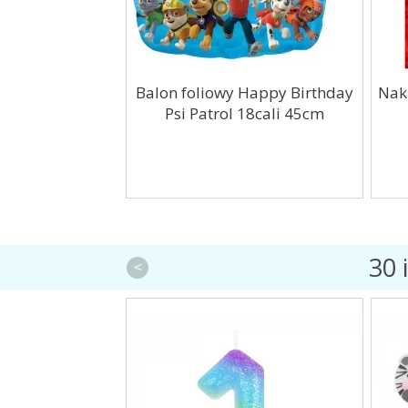
astelowe
Balon foliowy Happy Birthday
Nakl
ie 11cali 27cm
Psi Patrol 18cali 45cm
t...
30 
<