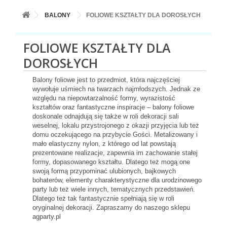
+
BALONY
BALONY
FOLIOWE KSZTAŁTY DLA DOROSŁYCH
+
PIECZENIE
FOLIOWE KSZTAŁTY DLA
+
BARWNIKI I DODATKI SPOŻYWCZE
DOROSŁYCH
+
SŁODKI STÓŁ PARTY
Balony foliowe jest to przedmiot, która najczęściej
+
AKCESORIA IMPREZOWE
wywołuje uśmiech na twarzach najmłodszych. Jednak ze
względu na niepowtarzalność formy, wyrazistość
+
DEKORACJE
kształtów oraz fantastyczne inspiracje – balony foliowe
doskonale odnajdują się także w roli dekoracji sali
+
weselnej, lokalu przystrojonego z okazji przyjęcia lub też
UROCZYSTOŚCI
domu oczekującego na przybycie Gości. Metalizowany i
mało elastyczny nylon, z którego od lat powstają
+
PODKŁADY /PRZEKŁADKI/WSPORNIKI/BANKETÓWKI
prezentowane realizacje, zapewnia im zachowanie stałej
formy, dopasowanego kształtu. Dlatego też mogą one
+
KOLEKCJE
swoją formą przypominać ulubionych, bajkowych
bohaterów, elementy charakterystyczne dla urodzinowego
+
OKAZJE
party lub też wiele innych, tematycznych przedstawień.
Dlatego też tak fantastycznie spełniają się w roli
+
BUTLA Z HELEM
oryginalnej dekoracji. Zapraszamy do naszego sklepu
agparty.pl
ZAMSZ W SPRAYU