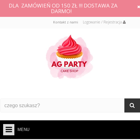
DLA ZAMÓWIEŃ OD 150 ZŁ !!! DOSTAWA ZA
DARMO!
Logowanie / Rejestracja
Kontakt z nami
MENU