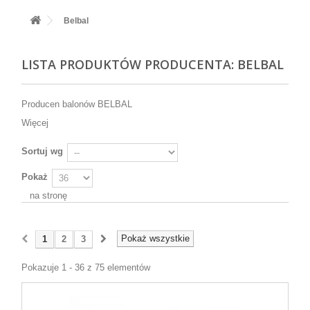
+
BALONY
Belbal
+
PIECZENIE
LISTA PRODUKTÓW PRODUCENTA: BELBAL
+
BARWNIKI I DODATKI SPOŻYWCZE
+
SŁODKI STÓŁ PARTY
Producen balonów BELBAL
+
AKCESORIA IMPREZOWE
Więcej
+
DEKORACJE
Sortuj wg
+
UROCZYSTOŚCI
Pokaż
na stronę
+
PODKŁADY /PRZEKŁADKI/WSPORNIKI/BANKETÓWKI
+
KOLEKCJE
Pokaż wszystkie
1
2
3
+
OKAZJE
Pokazuje 1 - 36 z 75 elementów
+
BUTLA Z HELEM
ZAMSZ W SPRAYU