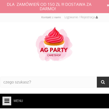
DLA ZAMÓWIEŃ OD 150 ZŁ !!! DOSTAWA ZA
DARMO!
Logowanie / Rejestracja
Kontakt z nami
MENU