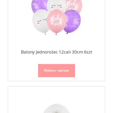
Balony Jednorożec 12cali 30cm 6szt
Wybierz wariant